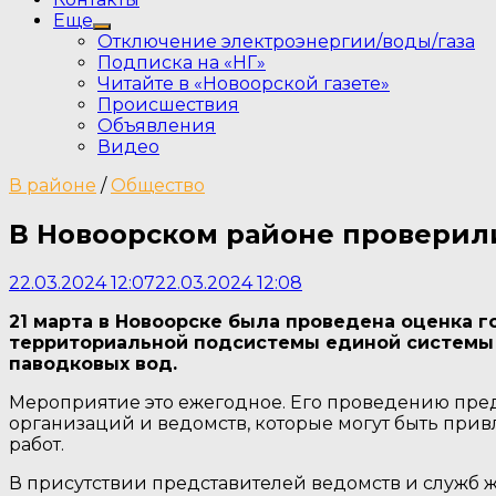
Еще
Show
Отключение электроэнергии/воды/газа
sub
Подписка на «НГ»
menu
Читайте в «Новоорской газете»
Происшествия
Объявления
Видео
В районе
/
Общество
В Новоорском районе проверили
22.03.2024 12:07
22.03.2024 12:08
21 марта в Новоорске была проведена оценка г
территориальной подсистемы единой системы 
паводковых вод.
Мероприятие это ежегодное. Его проведению предш
организаций и ведомств, которые могут быть при
работ.
В присутствии представителей ведомств и служб 