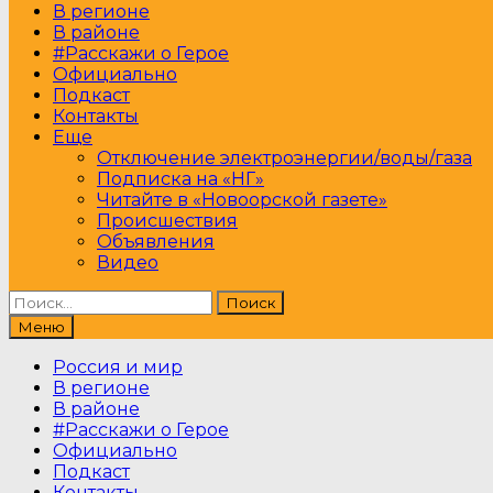
В регионе
В районе
#Расскажи о Герое
Официально
Подкаст
Контакты
Еще
Отключение электроэнергии/воды/газа
Подписка на «НГ»
Читайте в «Новоорской газете»
Происшествия
Объявления
Видео
Найти:
Меню
Россия и мир
В регионе
В районе
#Расскажи о Герое
Официально
Подкаст
Контакты