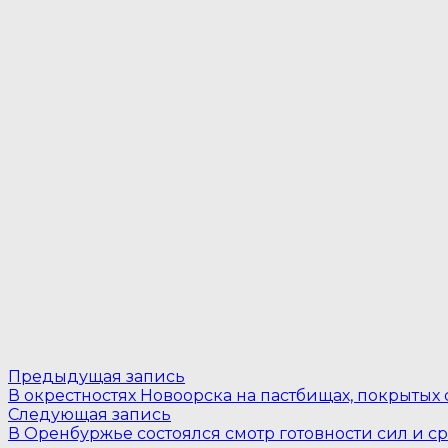
Навигация
Предыдущая
Предыдущая запись
запись:
В окрестностях Новоорска на пастбищах, покрытых
по
Следующая
Следующая запись
запись:
записям
В Оренбуржье состоялся смотр готовности сил и ср