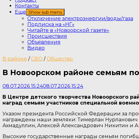
Контакты
Еще
Show sub menu
Отключение электроэнергии/воды/газа
Подписка на «НГ»
Читайте в «Новоорской газете»
Происшествия
Объявления
Видео
В районе
/
СВО
/
Общество
В Новоорском районе семьям п
08.07.2026 15:24
08.07.2026 15:24
В Центре детского творчества Новоорского ра
наград семьям участников специальной военно
Указом президента Российской Федерации за проя
награждены наши земляки: Тимерлан Нурланович 
Ахмадуллин, Алексей Александрович Никитин и 
Высокие государственные награды семьям погибш