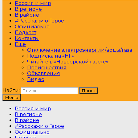
Россия и мир
В регионе
В районе
#Расскажи о Герое
Официально
Подкаст
Контакты
Еще
Отключение электроэнергии/воды/газа
Подписка на «НГ»
Читайте в «Новоорской газете»
Происшествия
Объявления
Видео
Найти:
Меню
Россия и мир
В регионе
В районе
#Расскажи о Герое
Официально
Подкаст