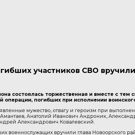
огибших участников СВО вручили
йона состоялась торжественная и вместе с тем
й операции, погибших при исполнении воинского
вленные мужество, отвагу и героизм при выполнен
Амантаев, Анатолий Иванович Андроник, Александ
Андрей Александрович Ковалевский.
их военнослужащих вручили глава Новоорского ра