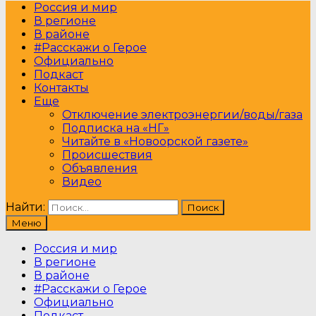
Россия и мир
В регионе
В районе
#Расскажи о Герое
Официально
Подкаст
Контакты
Еще
Отключение электроэнергии/воды/газа
Подписка на «НГ»
Читайте в «Новоорской газете»
Происшествия
Объявления
Видео
Найти:
Меню
Россия и мир
В регионе
В районе
#Расскажи о Герое
Официально
Подкаст