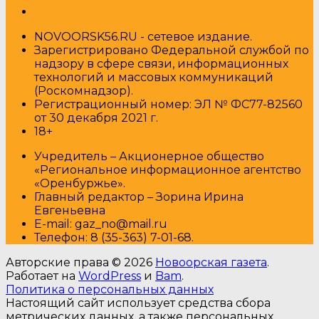
NOVOORSK56.RU - сетевое издание.
Зарегистрировано Федеральной службой по
надзору в сфере связи, информационных
технологий и массовых коммуникаций
(Роскомнадзор).
Регистрационный номер: ЭЛ № ФС77-82560
от 30 декабря 2021 г.
18+
Учредитель – Акционерное общество
«Региональное информационное агентство
«Оренбуржье».
Главный редактор – Зорина Ирина
Евгеньевна
E-mail: gaz_no@mail.ru
Т
елефон: 8 (35-363) 7-01-68.
Авторские права © 2026
Новоорская газета
.
Работает на
WordPress
и
Bam
.
Политика о персональных данных
Настоящий сайт использует средства сбора
метрических данных, а также персональных