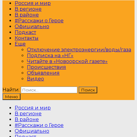
Россия и мир
В регионе
В районе
#Расскажи о Герое
Официально
Подкаст
Контакты
Еще
Отключение электроэнергии/воды/газа
Подписка на «НГ»
Читайте в «Новоорской газете»
Происшествия
Объявления
Видео
Найти:
Меню
Россия и мир
В регионе
В районе
#Расскажи о Герое
Официально
Подкаст