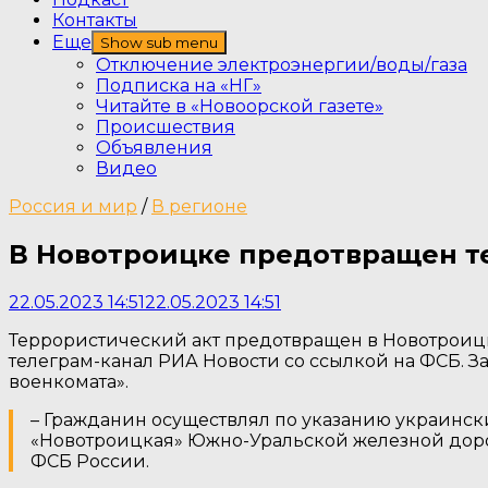
Контакты
Еще
Show sub menu
Отключение электроэнергии/воды/газа
Подписка на «НГ»
Читайте в «Новоорской газете»
Происшествия
Объявления
Видео
Россия и мир
/
В регионе
В Новотроицке предотвращен т
22.05.2023 14:51
22.05.2023 14:51
Террористический акт предотвращен в Новотроицк
телеграм-канал РИА Новости со ссылкой на ФСБ. З
военкомата».
– Гражданин осуществлял по указанию украинс
«Новотроицкая» Южно-Уральской железной дорог
ФСБ России.