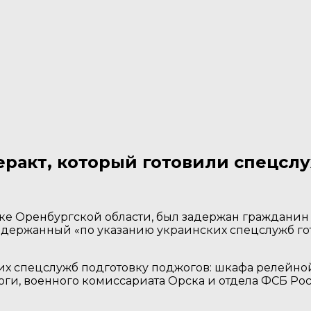
еракт, который готовили спецсл
е Оренбургской области, был задержан гражданин 
адержанный «по указанию украинских спецслужб го
ких спецслужб подготовку поджогов: шкафа релейн
и, военного комиссариата Орска и отдела ФСБ Рос