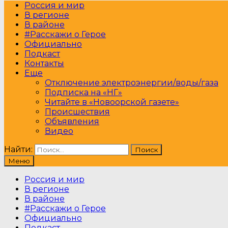
Россия и мир
В регионе
В районе
#Расскажи о Герое
Официально
Подкаст
Контакты
Еще
Отключение электроэнергии/воды/газа
Подписка на «НГ»
Читайте в «Новоорской газете»
Происшествия
Объявления
Видео
Найти:
Меню
Россия и мир
В регионе
В районе
#Расскажи о Герое
Официально
Подкаст