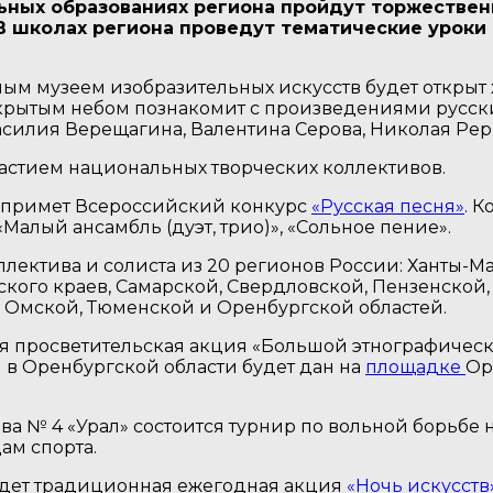
льных образованиях региона пройдут торжестве
 В школах региона проведут тематические уроки
ым музеем изобразительных искусств будет открыт
открытым небом познакомит с произведениями русск
асилия Верещагина, Валентина Серова, Николая Рери
частием национальных творческих коллективов.
я примет Всероссийский конкурс
«Русская песня»
. 
алый ансамбль (дуэт, трио)», «Сольное пение».
коллектива и солиста из 20 регионов России: Ханты-
ского краев, Самарской, Свердловской, Пензенской,
, Омской, Тюменской и Оренбургской областей.
я просветительская акция «Большой этнографическ
и в Оренбургской области будет дан на
площадке
Ор
а № 4 «Урал» состоится турнир по вольной борьбе 
ам спорта.
ойдет традиционная ежегодная акция
«Ночь искусств