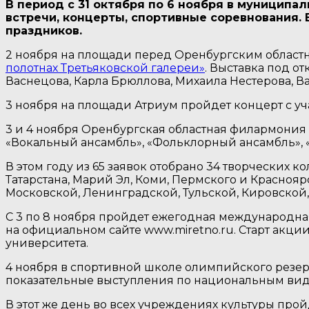
В период с 31 октября по 6 ноября в муниципа
встречи, концерты, спортивные соревнования.
праздников.
2 ноября на площади перед Оренбургским областн
полотнах Третьяковской галереи»
. Выставка под 
Васнецова, Карла Брюллова, Михаила Нестерова, В
3 ноября на площади Атриум пройдет концерт с у
3 и 4 ноября Оренбургская областная филармони
«Вокальный ансамбль», «Фольклорный ансамбль», «М
В этом году из 65 заявок отобрано 34 творческих 
Татарстана, Марий Эл, Коми, Пермского и Краснояр
Московской, Ленинградской, Тульской, Кировской
С 3 по 8 ноября пройдет ежегодная международна
на официальном сайте www.miretno.ru. Старт акци
университета.
4 ноября в спортивной школе олимпийского резерв
показательные выступления по национальным вид
В этот же день во всех учреждениях культуры пр