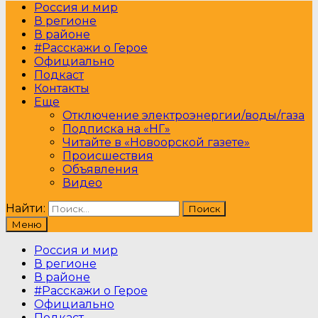
Россия и мир
В регионе
В районе
#Расскажи о Герое
Официально
Подкаст
Контакты
Еще
Отключение электроэнергии/воды/газа
Подписка на «НГ»
Читайте в «Новоорской газете»
Происшествия
Объявления
Видео
Найти:
Меню
Россия и мир
В регионе
В районе
#Расскажи о Герое
Официально
Подкаст