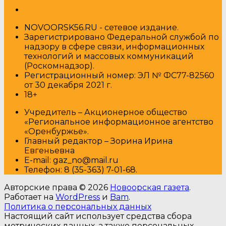
NOVOORSK56.RU - сетевое издание.
Зарегистрировано Федеральной службой по
надзору в сфере связи, информационных
технологий и массовых коммуникаций
(Роскомнадзор).
Регистрационный номер: ЭЛ № ФС77-82560
от 30 декабря 2021 г.
18+
Учредитель – Акционерное общество
«Региональное информационное агентство
«Оренбуржье».
Главный редактор – Зорина Ирина
Евгеньевна
E-mail: gaz_no@mail.ru
Т
елефон: 8 (35-363) 7-01-68.
Авторские права © 2026
Новоорская газета
.
Работает на
WordPress
и
Bam
.
Политика о персональных данных
Настоящий сайт использует средства сбора
метрических данных, а также персональных