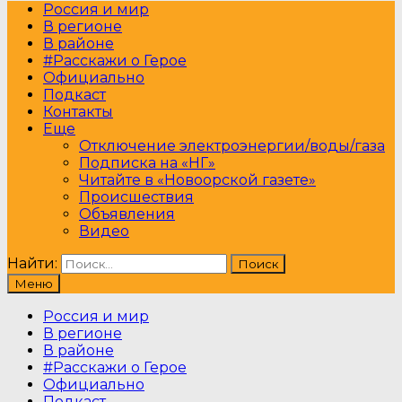
Россия и мир
В регионе
В районе
#Расскажи о Герое
Официально
Подкаст
Контакты
Еще
Отключение электроэнергии/воды/газа
Подписка на «НГ»
Читайте в «Новоорской газете»
Происшествия
Объявления
Видео
Найти:
Меню
Россия и мир
В регионе
В районе
#Расскажи о Герое
Официально
Подкаст