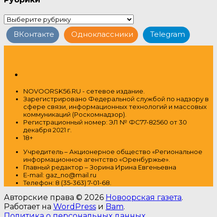
Рубрики
ВКонтакте
Одноклассники
Telegram
NOVOORSK56.RU - сетевое издание.
Зарегистрировано Федеральной службой по надзору в
сфере связи, информационных технологий и массовых
коммуникаций (Роскомнадзор).
Регистрационный номер: ЭЛ № ФС77-82560 от 30
декабря 2021 г.
18+
Учредитель – Акционерное общество
«Региональное
информационное агентство «Оренбуржье».
Главный редактор – Зорина Ирина Евгеньевна
E-mail: gaz_no@mail.ru
Т
елефон: 8 (35-363) 7-01-68.
Авторские права © 2026
Новоорская газета
.
Работает на
WordPress
и
Bam
.
Политика о персональных данных