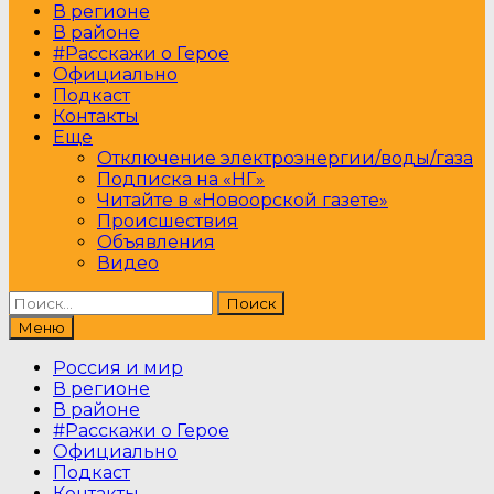
В регионе
В районе
#Расскажи о Герое
Официально
Подкаст
Контакты
Еще
Отключение электроэнергии/воды/газа
Подписка на «НГ»
Читайте в «Новоорской газете»
Происшествия
Объявления
Видео
Найти:
Меню
Россия и мир
В регионе
В районе
#Расскажи о Герое
Официально
Подкаст
Контакты