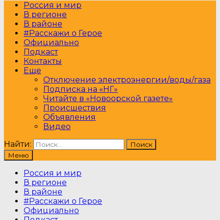
Россия и мир
В регионе
В районе
#Расскажи о Герое
Официально
Подкаст
Контакты
Еще
Отключение электроэнергии/воды/газа
Подписка на «НГ»
Читайте в «Новоорской газете»
Происшествия
Объявления
Видео
Найти:
Меню
Россия и мир
В регионе
В районе
#Расскажи о Герое
Официально
Подкаст