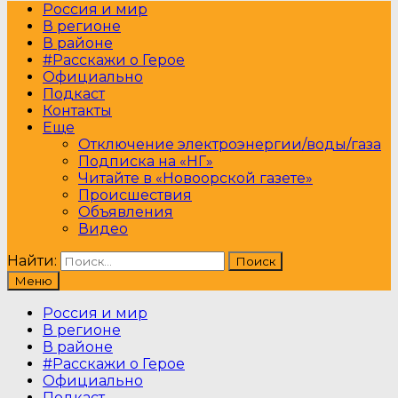
Россия и мир
В регионе
В районе
#Расскажи о Герое
Официально
Подкаст
Контакты
Еще
Отключение электроэнергии/воды/газа
Подписка на «НГ»
Читайте в «Новоорской газете»
Происшествия
Объявления
Видео
Найти:
Меню
Россия и мир
В регионе
В районе
#Расскажи о Герое
Официально
Подкаст