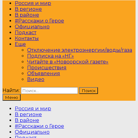
Россия и мир
В регионе
В районе
#Расскажи о Герое
Официально
Подкаст
Контакты
Еще
Отключение электроэнергии/воды/газа
Подписка на «НГ»
Читайте в «Новоорской газете»
Происшествия
Объявления
Видео
Найти:
Меню
Россия и мир
В регионе
В районе
#Расскажи о Герое
Официально
Подкаст