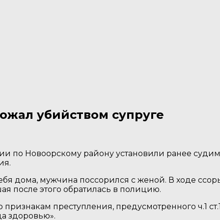
рожал убийством супруге
 по Новоорскому району установили ранее судимог
ия.
бя дома, мужчина поссорился с женой. В ходе ссоры
ая после этого обратилась в полицию.
 признакам преступления, предусмотренного ч.1 ст
а здоровью».