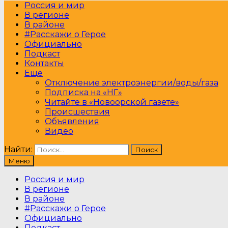
Россия и мир
В регионе
В районе
#Расскажи о Герое
Официально
Подкаст
Контакты
Еще
Отключение электроэнергии/воды/газа
Подписка на «НГ»
Читайте в «Новоорской газете»
Происшествия
Объявления
Видео
Найти:
Меню
Россия и мир
В регионе
В районе
#Расскажи о Герое
Официально
Подкаст