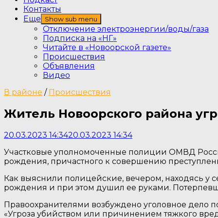
Контакты
Еще
Show sub menu
Отключение электроэнергии/воды/газа
Подписка на «НГ»
Читайте в «Новоорской газете»
Происшествия
Объявления
Видео
В районе
/
Происшествия
Житель Новоорского района уг
20.03.2023 14:34
20.03.2023 14:34
Участковые уполномоченные полиции ОМВД России
рождения, причастного к совершению преступлен
Как выяснили полицейские, вечером, находясь у се
рождения и при этом душил ее руками. Потерпевш
Правоохранителями возбуждено уголовное дело по
«Угроза убийством или причинением тяжкого вред