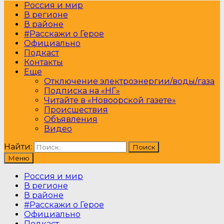
Россия и мир
В регионе
В районе
#Расскажи о Герое
Официально
Подкаст
Контакты
Еще
Отключение электроэнергии/воды/газа
Подписка на «НГ»
Читайте в «Новоорской газете»
Происшествия
Объявления
Видео
Найти:
Меню
Россия и мир
В регионе
В районе
#Расскажи о Герое
Официально
Подкаст