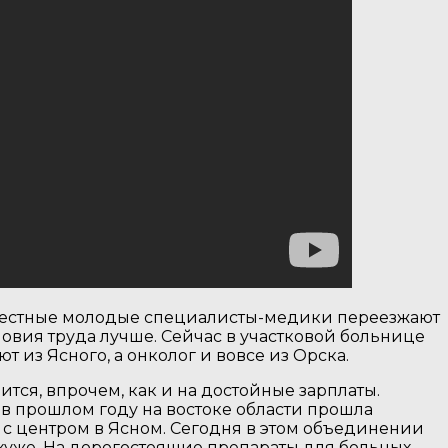
А местные молодые специалисты-медики переезжают
словия труда лучше. Сейчас в участковой больнице
 из Ясного, а онколог и вовсе из Орска.
тся, впрочем, как и на достойные зарплаты.
 в прошлом году на востоке области прошла
с центром в Ясном. Сегодня в этом объединении
хуже. На дорогостоящие препараты для больных