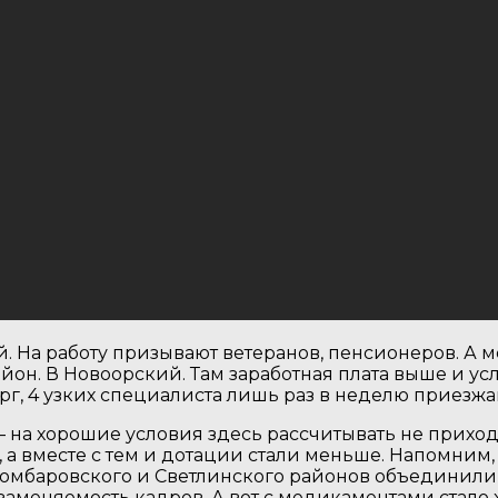
й. На работу призывают ветеранов, пенсионеров. 
район. В Новоорский. Там заработная плата выше и у
г, 4 узких специалиста лишь раз в неделю приезжают
— на хорошие условия здесь рассчитывать не приходи
 а вместе с тем и дотации стали меньше. Напомним,
омбаровского и Светлинского районов объединили 
меняемость кадров. А вот с медикаментами стало 