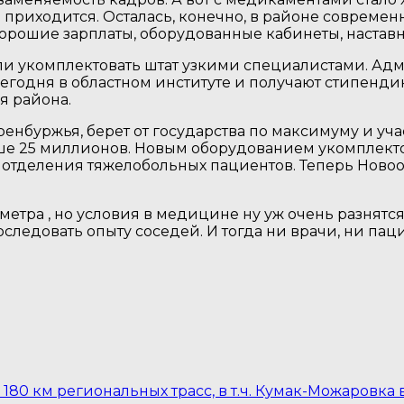
приходится. Осталась, конечно, в районе современн
 хорошие зарплаты, оборудованные кабинеты, наста
гли укомплектовать штат узкими специалистами. Ад
сегодня в областном институте и получают стипенди
я района.
енбуржья, берет от государства по максимуму и учас
е 25 миллионов. Новым оборудованием укомплектов
в отделения тяжелобольных пациентов. Теперь Ново
метра , но условия в медицине ну уж очень разнятс
едовать опыту соседей. И тогда ни врачи, ни пацие
 180 км региональных трасс, в т.ч. Кумак-Можаровка