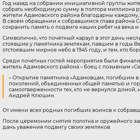
Год назад на собрании инициативной группы жител
собрать необходимую сумму в полтора миллиона руб
жители Адамовского района благодарны каждому, к
В своём обращении к собравшимся глава района 
сохранить память о подвиге наших ребят на века 
Символично, что почётный караул в этот день не
стоявшие у памятника землякам, павшим в годы В
отстоявшим мирное небо в 1945 году, и тем, кто бор
Среди почётных гостей мероприятия были финали
житель Адамовского района – боец с позывным «С
– Открытие памятника «Адамовцам, погибшим в
поколений, объединённых общей памятью и гордо
самоотверженности тех, кто не вернулся домой,
Андрей Клюшин.
От имени всех родных погибших воинов к собравш
После церемонии снятия полотна и оружейного за
дань уважения подвигу своих земляков.