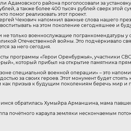
и Адамовского района проголосовали за установку
лей, а также более 400 тысяч рублей сверх этой су
то помог реализовать этот проект.
Сергей Чехович напомнил важные слова нашего пре
и воспитывать на этом поколение сегодняшнее и буд
сли не только военнослужащие погранкомендатуры у
еликой Отечественной войны. Это подчёркивало свя
ется за него сегодня.
сты программы «Герои Оренбуржья», участники СВ
ерый», который прибыл на открытие памятника прям
 зоне специальной военной операции» – это напом
стью за своих героев. Этот монумент будет стоять 
 и как призыв к будущим поколениям беречь мир и п
имся обратилась Хумыйра Арманшина, мама павшег
лпа почётного караула земляки нескончаемым поток