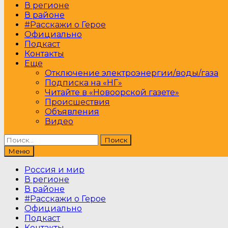
В регионе
В районе
#Расскажи о Герое
Официально
Подкаст
Контакты
Еще
Отключение электроэнергии/воды/газа
Подписка на «НГ»
Читайте в «Новоорской газете»
Происшествия
Объявления
Видео
Найти:
Меню
Россия и мир
В регионе
В районе
#Расскажи о Герое
Официально
Подкаст
Контакты