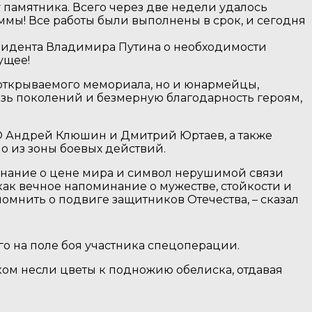
 памятника. Всего через две недели удалось
ммы! Все работы были выполнены в срок, и сегодня
зидента Владимира Путина о необходимости
ущее!
 открываемого мемориала, но и юнармейцы,
зь поколений и безмерную благодарность героям,
О Андрей Клюшин и Дмитрий Юртаев, а также
о из зоны боевых действий.
инание о цене мира и символ нерушимой связи
как вечное напоминание о мужестве, стойкости и
омнить о подвиге защитников Отечества, – сказал
о на поле боя участника спецоперации.
ом несли цветы к подножию обелиска, отдавая