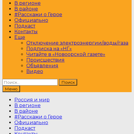
В регионе
В районе
#Расскажи о Герое
Официально
Подкаст
Контакты
Еще
Отключение электроэнергии/воды/газа
Подписка на «НГ»
Читайте в «Новоорской газете»
Происшествия
Объявления
Видео
Найти:
Меню
Россия и мир
В регионе
В районе
#Расскажи о Герое
Официально
Подкаст
Контакты