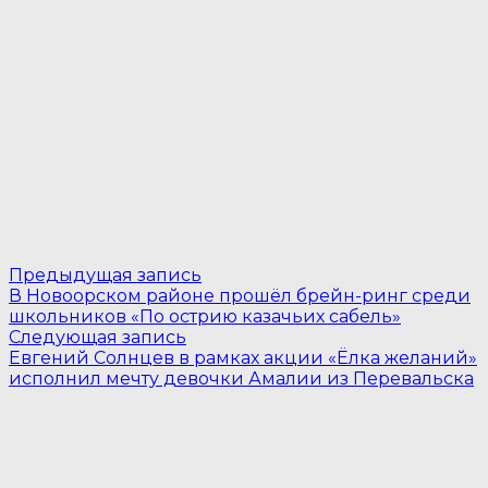
Навигация
Предыдущая
Предыдущая запись
запись:
В Новоорском районе прошёл брейн-ринг среди
по
школьников «По острию казачьих сабель»
Следующая
записям
Следующая запись
запись:
Евгений Солнцев в рамках акции «Ёлка желаний»
исполнил мечту девочки Амалии из Перевальска