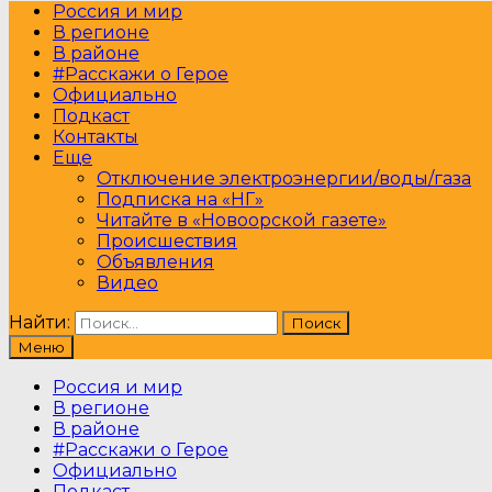
Россия и мир
В регионе
В районе
#Расскажи о Герое
Официально
Подкаст
Контакты
Еще
Отключение электроэнергии/воды/газа
Подписка на «НГ»
Читайте в «Новоорской газете»
Происшествия
Объявления
Видео
Найти:
Меню
Россия и мир
В регионе
В районе
#Расскажи о Герое
Официально
Подкаст