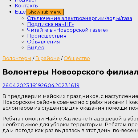
Контакты
Еще
Show sub menu
Отключение электроэнергии/воды/газа
Подписка на «НГ»
Читайте в «Новоорской газете»
Происшествия
Объявления
Видео
Волонтеры
/
В районе
/
Общество
Волонтеры Новоорского филиала
26.04.2023 16:19
26.04.2023 16:19
В преддверии майских праздников, с наступление
Новоорском районе совместно с работниками Ново
волонтеров из студентов для оказания помощи по
Ребята помогли Найле Хазиевне Гладышевой в убо
необходимое для уборки территории. Ребятам пред
да и погода как раз выдалась в этот день по-весен