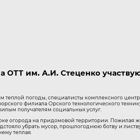
 ОТТ им. А.И. Стеценко участву
м теплой погоды, специалисты комплексного цент
орского филиала Орского технологического технику
жилым получателям социальных услуг.
рке огорода на придомовой территории. Пожилая ж
стояло убрать мусор, прошлогоднюю ботву и листву
нему теплая.