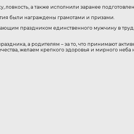
у, ловкость, а также исполнили заранее подготовле
тия были награждены грамотами и призами.
упающим праздником единственного мужчину в труд
аздника, а родителям – за то, что принимают актив
ества, желаем крепкого здоровья и мирного неба на