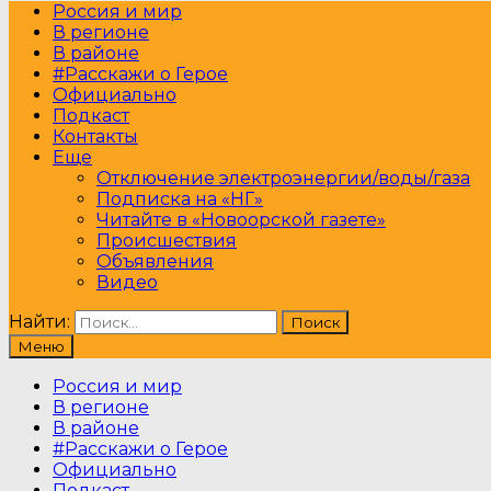
Россия и мир
В регионе
В районе
#Расскажи о Герое
Официально
Подкаст
Контакты
Еще
Отключение электроэнергии/воды/газа
Подписка на «НГ»
Читайте в «Новоорской газете»
Происшествия
Объявления
Видео
Найти:
Меню
Россия и мир
В регионе
В районе
#Расскажи о Герое
Официально
Подкаст