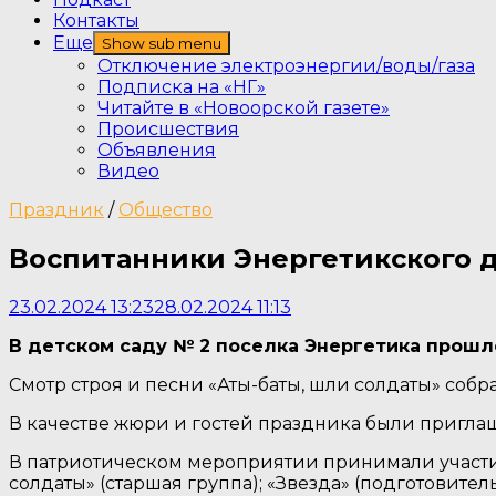
Контакты
Еще
Show sub menu
Отключение электроэнергии/воды/газа
Подписка на «НГ»
Читайте в «Новоорской газете»
Происшествия
Объявления
Видео
Праздник
/
Общество
Воспитанники Энергетикского д
23.02.2024 13:23
28.02.2024 11:13
В детском саду № 2 поселка Энергетика прош
Смотр строя и песни «Аты-баты, шли солдаты» собр
В качестве жюри и гостей праздника были пригл
В патриотическом мероприятии принимали участие
солдаты» (старшая группа); «Звезда» (подготовител